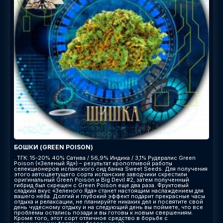
БОШКИ (GREEN POISON)
. ТГК: 15-20% 40% Сатива / 56,9% Индика / 3,1% Рудералис Green
Poison («Зеленый Яд») – результат кропотливой работы
селекционеров испанского сид банка Sweet Seeds. Для получения
этого автоцветущего сорта испанские заводчики скрестили
оригинальный Green Poison и Big Devil #2, затем полученный
гибрид был скрещен с Green Poison еще два раза. Фруктовый
сладкий вкус «Зеленого Яда» станет настоящим наслаждением для
вашего нёба. Долгий и глубокий эффект подарит прекрасные часы
отдыха и релаксации, не планируйте никаких дел и посвятите свой
день чудесному отдыху и на следующий день вы поймете, что все
проблемы остались позади и вы готовы к новым свершениям.
Кроме того, этот сорт отличное средство в борьбе с