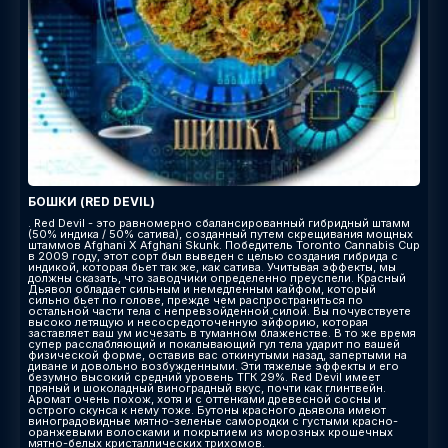
БОШКИ (RED DEVIL)
. Red Devil - это равномерно сбалансированный гибридный штамм
(50% индика / 50% сатива), созданный путем скрещивания мощных
штаммов Afghani X Afghani Skunk. Победитель Toronto Cannabis Cup
в 2009 году, этот сорт был выведен с целью создания гибрида с
индикой, которая бьет так же, как сатива. Учитывая эффекты, мы
должны сказать, что заводчики определенно преуспели. Красный
Дьявол обладает сильным и немедленным кайфом, который
сильно бьет по голове, прежде чем распространиться по
остальной части тела с непревзойденной силой. Вы почувствуете
высоко летящую и несосредоточенную эйфорию, которая
заставляет ваш ум исчезать в туманном блаженстве. В то же время
супер расслабляющий и покалывающий гул тела ударит по вашей
физической форме, оставив вас откинутыми назад, запертыми на
диване и довольно возбужденными. Эти тяжелые эффекты и его
безумно высокий средний уровень ТГК 29%. Red Devil имеет
пряный и шоколадный виноградный вкус, почти как глинтвейн.
Аромат очень похож, хотя и с оттенками древесной сосны и
острого скунса к нему тоже. Бутоны красного дьявола имеют
виноградовидные мятно-зеленые самородки с густыми красно-
оранжевыми волосками и покрытием из морозных крошечных
мятно-белых кристаллических трихомов.