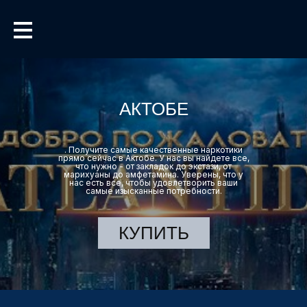
АКТОБЕ
. Получите самые качественные наркотики
прямо сейчас в Актобе. У нас вы найдете все,
что нужно - от закладок до экстази, от
марихуаны до амфетамина. Уверены, что у
нас есть все, чтобы удовлетворить ваши
самые изысканные потребности.
КУПИТЬ