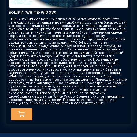
БОШКИ (WHITE-WIDOW)
. ТГК: 20% Тип сорта: 80% Indica / 20% Sativa White Widow - это
легенда, классика жанра и всеми любимый сорт каннабиса, эффект
которого своими психоделическими нотками напоминает сюжет
фильма “Помни” Кристофера Нолана. В основу гибрида положена
бразильская и индийская генетика каннабиса. Полученная смесь
обрела свое поэтическое название благодаря своему
харизматичному внешнему виду: весь куст сорта каннабиса белая
вдова покрыт белыми кристаллами ТГК. Эффект сативно-
доминантного гибрида White Widow сложен, непредсказуем, но
приятен. Внешность прекрасной белоснежной дамы коварна и
обманчива. Дым способен нанести неожиданный церебральный
удар и погрузить в безумный транс. Изменяется восприятие
окружающего пространства, обостряется слух. Под внимание
попадают звуки, которые раньше не возможно было заметить.
Отмечается молниеносный подъем настроения, энергии и
сосредоточенности, которое можно применить как к бытовым
задачам, к примеру, уборка, так и к решению сложных проблем.
White Widow – муза для творческих личностей, способная
взбудоражить фантазию, творческое мышление. Психоделические
эффекты, такие как визуальное искажение и обостренные органы
чувств, могут усилить воздействие и восприятие музыки или
предметов искусства. Весь борщ в мозгу проходит под
аккомпанемент мягкого гудения в теле. Из-за глубоких
церебральных эффектов White Widow более психологическая по
воздействию, чем физически. Гибрид помогает в проблеме с
дефицитом внимания и сложность в сосредоточение.