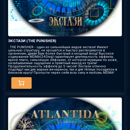
ЭКСТАЗИ (THE PUNISHER)
. THE PUNISHER - один из сильнейших видов экстази! Имеют
цельную структуру, не крошатся и быстро растворяются в
организме, давая Вам более быстрый и мощный вход! Высокое
содержание MDMA(240mg) гарантирует длительность эффекта,
яркое плато, сильнешую эйфорию, от которой мурашки по коже,
незабываемые ощущение и приятный выход из трипа!
Продолжительность эффекта до 5 часов! Экстази отлично
подойдут как для жарких вечеринок, так и для тёплых посиделок в
близком кругу! Пропусти через себя всю силу и любовь MDMA!