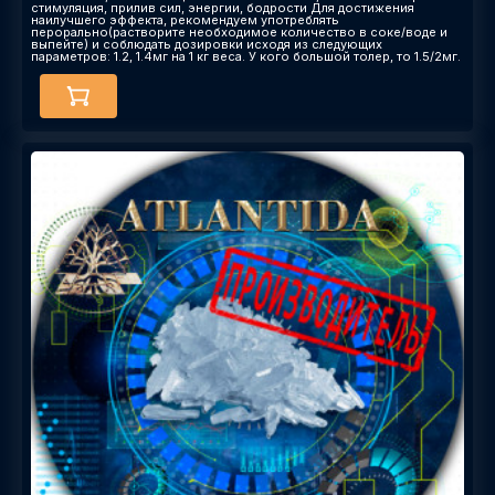
стимуляция, прилив сил, энергии, бодрости Для достижения
наилучшего эффекта, рекомендуем употреблять
перорально(растворите необходимое количество в соке/воде и
выпейте) и соблюдать дозировки исходя из следующих
параметров: 1.2, 1.4мг на 1 кг веса. У кого большой толер, то 1.5/2мг.