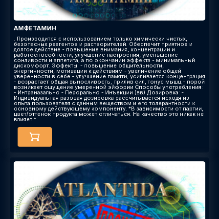
АМФЕТАМИН
. Производится с использованием только химически чистых,
безопасных реагентов и растворителей. Обеспечит приятное и
долгое действие - повышение внимания, концентрации и
работоспособности, улучшение настроения, уменьшение
сонливости и аппетита, а по окончании эффекта - минимальный
дискомфорт. Эффекты​: - повышение общительности,
энергичности, мотивации к действиям - увеличение общей
уверенности в себе - улучшение памяти, усиливается концентрация
- возрастает общая выносливость, прилив сил, тонус мышц - порой
возникает ощущение умеренной эйфории Способы употребления:
- Интраназально - Перорально - Инъекции (вв) Дозировка: -
Индивидуальная разовая дозировка рассчитывается исходя из
опыта пользователя с данным веществом и его толерантности к
основному действующему компоненту. *В зависимости от партии,
цвет/оттенок продукта может отличаться. На качество это никак не
влияет.*