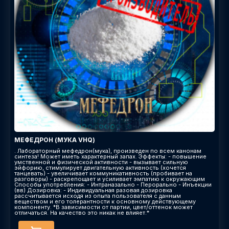
МЕФЕДРОН (МУКА VHQ)
. Лабораторный мефедрон(мука), произведен по всем канонам
синтеза! Может иметь характерный запах. Эффекты: - повышение
умственной и физической активности - вызывает сильную
эйфорию, стимулирует двигательную активность (хочется
танцевать) - увеличивает коммуникативность (пробивает на
разговоры) - раскрепощает и усиливает эмпатию к окружающим
Способы употребления: - Интраназально - Перорально - Инъекции
(вв) Дозировка: - Индивидуальная разовая дозировка
рассчитывается исходя из опыта пользователя с данным
веществом и его толерантности к основному действующему
компоненту. *В зависимости от партии, цвет/оттенок может
отличаться. На качество это никак не влияет.*