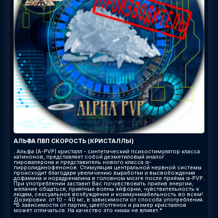
АЛЬФА ПВП СКОРОСТЬ (КРИСТАЛЛЫ)
. Альфа (A-PVP) кристалл - синтетический психостимулятор класса
катинонов, представляет собой дезметиловый аналог
пировалерона и представитель нового класса α-
пирролидинофенонов. Стимуляция центральной нервной системы
происходит благодаря увеличению выработки и высвобождения
дофамина и норадреналина в головном мозге после приёма α-PVP.
При употреблении заставит Вас почувствовать прилив энергии,
желание общаться, приятные волны эйфории, чувствительность к
людям, сексуальное возбуждение и коммуникабельность во всем!
Дозировки: от 10 - 40 мг, в зависимости от способа употребления.
*В зависимости от партии, цвет/оттенок и размер кристаллов
может отличаться. На качество это никак не влияет.*