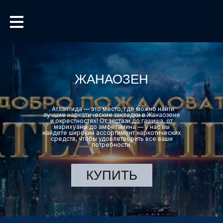
ЖАНАОЗЕН
. Атлантида — это место, где можно найти
лучшие наркотические закладки в Жанаозене
и окрестностях! От экстази до гашиша, от
марихуаны до амфетамина — у нас вы
найдете широкий ассортимент наркотических
средств, чтобы удовлетворить все ваши
потребности.
КУПИТЬ