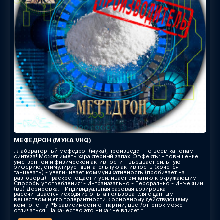
МЕФЕДРОН (МУКА VHQ)
. Лабораторный мефедрон(мука), произведен по всем канонам
синтеза! Может иметь характерный запах. Эффекты: - повышение
умственной и физической активности - вызывает сильную
эйфорию, стимулирует двигательную активность (хочется
танцевать) - увеличивает коммуникативность (пробивает на
разговоры) - раскрепощает и усиливает эмпатию к окружающим
Способы употребления: - Интраназально - Перорально - Инъекции
(вв) Дозировка: - Индивидуальная разовая дозировка
рассчитывается исходя из опыта пользователя с данным
веществом и его толерантности к основному действующему
компоненту. *В зависимости от партии, цвет/оттенок может
отличаться. На качество это никак не влияет.*