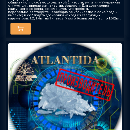
сближению, психоэмоциональной близости, эмпатия - Умеренная
стимуляция, прилив сил, энергии, бодрости Для достижения
наилучшего эффекта, рекомендуем употреблять
перорально(растворите необходимое количество в соке/воде и
выпейте) и соблюдать дозировки исходя из следующих
параметров: 1.2, 1.4мг на 1 кг веса. У кого большой толер, то 1.5/2мг.