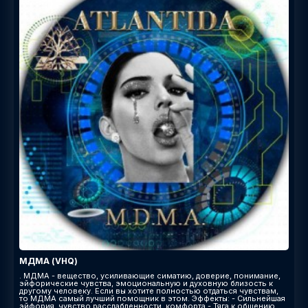
МДМА (VHQ)
. МДМА - вещество, усиливающие симатию, доверие, понимание,
эйфорические чувства, эмоциональную и духовную близость к
другому человеку. Если вы хотите полностью отдаться чувствам,
то МДМА самый лучший помощник в этом. Эффекты: - Сильнейшая
эйфория, чувство расслабленности, комфорта - Тяга к общению,