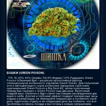
БОШКИ (GREEN POISON)
. ТГК: 15-20% 40% Сатива / 56,9% Индика / 3,1% Рудералис Green
Poison («Зеленый Яд») – результат кропотливой работы
селекционеров испанского сид банка Sweet Seeds. Для получения
этого автоцветущего сорта испанские заводчики скрестили
оригинальный Green Poison и Big Devil #2, затем полученный
гибрид был скрещен с Green Poison еще два раза. Фруктовый
сладкий вкус «Зеленого Яда» станет настоящим наслаждением для
вашего нёба. Долгий и глубокий эффект подарит прекрасные часы
отдыха и релаксации, не планируйте никаких дел и посвятите свой
день чудесному отдыху и на следующий день вы поймете, что все
проблемы остались позади и вы готовы к новым свершениям.