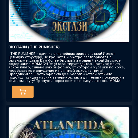
ЭКСТАЗИ (THE PUNISHER)
. THE PUNISHER - один из сильнейших видов экстази! Имеют
цельную структуру, не крошатся и быстро растворяются в
организме, давая Вам более быстрый и мощный вход! Высокое
содержание MDMA(240mg) гарантирует длительность эффекта,
яркое плато, сильнешую эйфорию, от которой мурашки по коже,
незабываемые ощущение и приятный выход из трипа!
Продолжительность эффекта до 5 часов! Экстази отлично
подойдут как для жарких вечеринок, так и для тёплых посиделок в
близком кругу! Пропусти через себя всю силу и любовь MDMA!