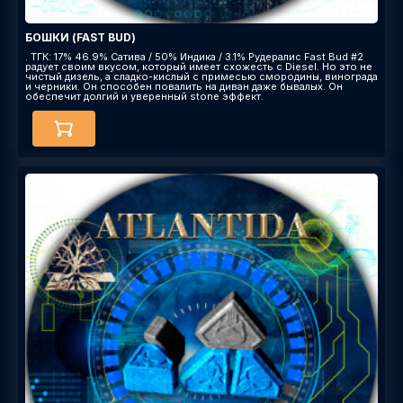
БОШКИ (FAST BUD)
. ТГК: 17% 46.9% Сатива / 50% Индика / 3.1% Рудералис Fast Bud #2
радует своим вкусом, который имеет схожесть с Diesel. Но это не
чистый дизель, а сладко-кислый с примесью смородины, винограда
и черники. Он способен повалить на диван даже бывалых. Он
обеспечит долгий и уверенный stone эффект.