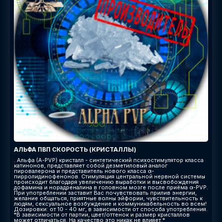
АЛЬФА ПВП СКОРОСТЬ (КРИСТАЛЛЫ)
. Альфа (A-PVP) кристалл - синтетический психостимулятор класса
катинонов, представляет собой дезметиловый аналог
пировалерона и представитель нового класса α-
пирролидинофенонов. Стимуляция центральной нервной системы
происходит благодаря увеличению выработки и высвобождения
дофамина и норадреналина в головном мозге после приёма α-PVP.
При употреблении заставит Вас почувствовать прилив энергии,
желание общаться, приятные волны эйфории, чувствительность к
людям, сексуальное возбуждение и коммуникабельность во всем!
Дозировки: от 10 - 40 мг, в зависимости от способа употребления.
*В зависимости от партии, цвет/оттенок и размер кристаллов
может отличаться. На качество это никак не влияет.*