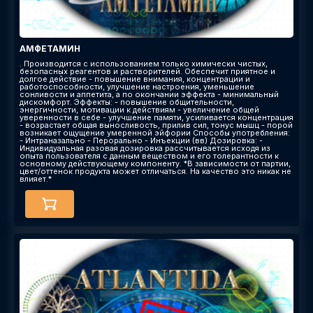
АМФЕТАМИН
. Производится с использованием только химически чистых,
безопасных реагентов и растворителей. Обеспечит приятное и
долгое действие - повышение внимания, концентрации и
работоспособности, улучшение настроения, уменьшение
сонливости и аппетита, а по окончании эффекта - минимальный
дискомфорт. Эффекты​: - повышение общительности,
энергичности, мотивации к действиям - увеличение общей
уверенности в себе - улучшение памяти, усиливается концентрация
- возрастает общая выносливость, прилив сил, тонус мышц - порой
возникает ощущение умеренной эйфории Способы употребления:
- Интраназально - Перорально - Инъекции (вв) Дозировка: -
Индивидуальная разовая дозировка рассчитывается исходя из
опыта пользователя с данным веществом и его толерантности к
основному действующему компоненту. *В зависимости от партии,
цвет/оттенок продукта может отличаться. На качество это никак не
влияет.*