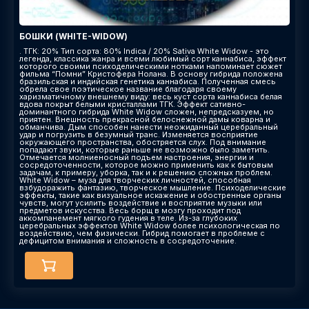
БОШКИ (WHITE-WIDOW)
. ТГК: 20% Тип сорта: 80% Indica / 20% Sativa White Widow - это
легенда, классика жанра и всеми любимый сорт каннабиса, эффект
которого своими психоделическими нотками напоминает сюжет
фильма “Помни” Кристофера Нолана. В основу гибрида положена
бразильская и индийская генетика каннабиса. Полученная смесь
обрела свое поэтическое название благодаря своему
харизматичному внешнему виду: весь куст сорта каннабиса белая
вдова покрыт белыми кристаллами ТГК. Эффект сативно-
доминантного гибрида White Widow сложен, непредсказуем, но
приятен. Внешность прекрасной белоснежной дамы коварна и
обманчива. Дым способен нанести неожиданный церебральный
удар и погрузить в безумный транс. Изменяется восприятие
окружающего пространства, обостряется слух. Под внимание
попадают звуки, которые раньше не возможно было заметить.
Отмечается молниеносный подъем настроения, энергии и
сосредоточенности, которое можно применить как к бытовым
задачам, к примеру, уборка, так и к решению сложных проблем.
White Widow – муза для творческих личностей, способная
взбудоражить фантазию, творческое мышление. Психоделические
эффекты, такие как визуальное искажение и обостренные органы
чувств, могут усилить воздействие и восприятие музыки или
предметов искусства. Весь борщ в мозгу проходит под
аккомпанемент мягкого гудения в теле. Из-за глубоких
церебральных эффектов White Widow более психологическая по
воздействию, чем физически. Гибрид помогает в проблеме с
дефицитом внимания и сложность в сосредоточение.