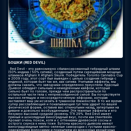
БОШКИ (RED DEVIL)
. Red Devil - это равномерно сбалансированный гибридный штамм
(50% индика / 50% сатива), созданный путем скрещивания мощных
штаммов Afghani X Afghani Skunk. Победитель Toronto Cannabis Cup
в 2009 году, этот сорт был выведен с целью создания гибрида с
индикой, которая бьет так же, как сатива. Учитывая эффекты, мы
должны сказать, что заводчики определенно преуспели. Красный
Дьявол обладает сильным и немедленным кайфом, который
сильно бьет по голове, прежде чем распространиться по
остальной части тела с непревзойденной силой. Вы почувствуете
высоко летящую и несосредоточенную эйфорию, которая
заставляет ваш ум исчезать в туманном блаженстве. В то же время
супер расслабляющий и покалывающий гул тела ударит по вашей
физической форме, оставив вас откинутыми назад, запертыми на
диване и довольно возбужденными. Эти тяжелые эффекты и его
безумно высокий средний уровень ТГК 29%. Red Devil имеет
пряный и шоколадный виноградный вкус, почти как глинтвейн.
Аромат очень похож, хотя и с оттенками древесной сосны и
острого скунса к нему тоже. Бутоны красного дьявола имеют
виноградовидные мятно-зеленые самородки с густыми красно-
оранжевыми волосками и покрытием из морозных крошечных