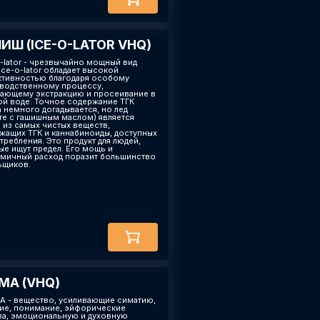
ИШ (ICE-O-LATOR VHQ)
o-lator - чрезвычайно мощный вид
Ice-o-lator обладает высокой
тивностью благодаря особому
водственному процессу,
ающему экстракцию и просеивание в
ой воде. Точное содержание ТГК
а немного догадывается, но лед
те с гашишным маслом) является
 из самых чистых веществ,
жащих ТГК и каннабиноиды, доступных
требления. Это продукт для людей,
ые ищут предел. Его мощь и
мичный расход поразит большинство
ьщиков.
А (VHQ)
А - вещество, усиливающие симатию,
ие, понимание, эйфорические
ва, эмоциональную и духовную