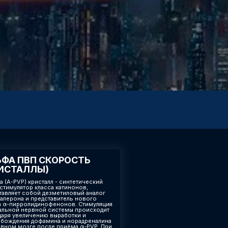
ФА ПВП СКОРОСТЬ
ИСТАЛЛЫ)
а (A-PVP) кристалл - синтетический
стимулятор класса катинонов,
тавляет собой дезметиловый аналог
алерона и представитель нового
а α-пирролидинофенонов. Стимуляция
альной нервной системы происходит
даря увеличению выработки и
бождения дофамина и норадреналина
овном мозге после приёма α-PVP. При