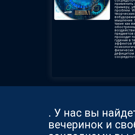
сосредоточ
применить к
примеру, у
проблем. Wh
творческих
взбудоражи
мышление. 
такие как 
обостренны
воздействи
предметов 
проходит п
гудения в т
эффектов W
психологич
физически.
дефицитом 
сосредоточ
. У нас вы найд
вечеринок и св