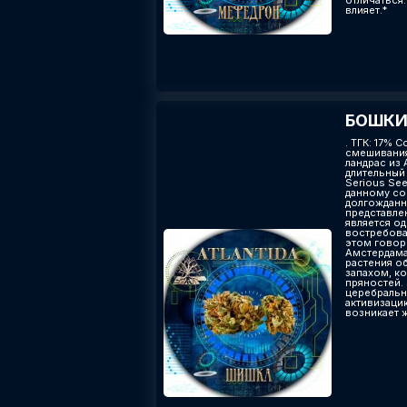
отличаться.
влияет.*
БОШКИ 
. ТГК: 17% 
смешивания
ландрас из
длительный
Serious Se
данному со
долгожданн
представлен
является о
востребова
этом говор
Амстердама
растения о
запахом, к
пряностей.
церебральн
активизаци
возникает 