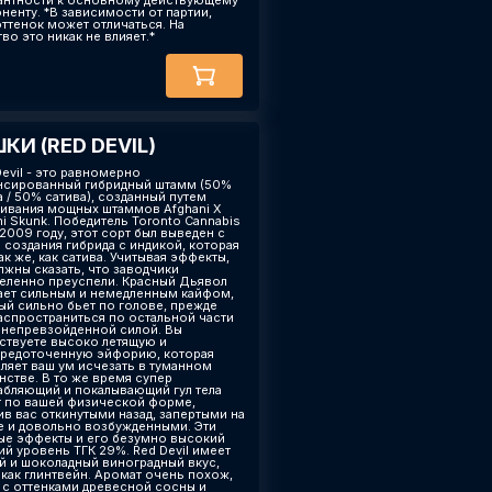
антности к основному действующему
ненту. *В зависимости от партии,
оттенок может отличаться. На
во это никак не влияет.*
КИ (RED DEVIL)
Devil - это равномерно
нсированный гибридный штамм (50%
а / 50% сатива), созданный путем
ивания мощных штаммов Afghani X
ni Skunk. Победитель Toronto Cannabis
 2009 году, этот сорт был выведен с
 создания гибрида с индикой, которая
ак же, как сатива. Учитывая эффекты,
лжны сказать, что заводчики
еленно преуспели. Красный Дьявол
ает сильным и немедленным кайфом,
ый сильно бьет по голове, прежде
аспространиться по остальной части
с непревзойденной силой. Вы
ствуете высоко летящую и
редоточенную эйфорию, которая
вляет ваш ум исчезать в туманном
нстве. В то же время супер
абляющий и покалывающий гул тела
т по вашей физической форме,
ив вас откинутыми назад, запертыми на
е и довольно возбужденными. Эти
ые эффекты и его безумно высокий
ий уровень ТГК 29%. Red Devil имеет
й и шоколадный виноградный вкус,
 как глинтвейн. Аромат очень похож,
и с оттенками древесной сосны и