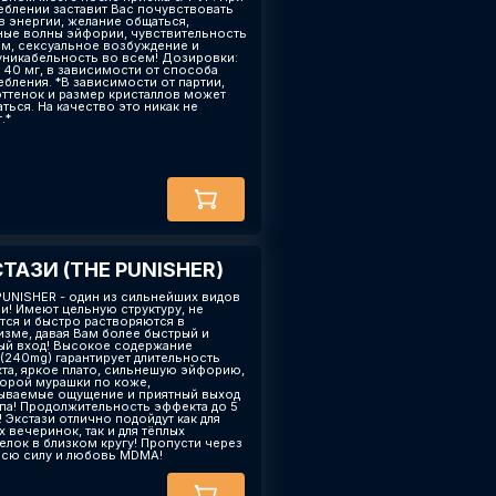
еблении заставит Вас почувствовать
в энергии, желание общаться,
ные волны эйфории, чувствительность
ям, сексуальное возбуждение и
никабельность во всем! Дозировки:
- 40 мг, в зависимости от способа
ебления. *В зависимости от партии,
оттенок и размер кристаллов может
ться. На качество это никак не
.*
ТАЗИ (THE PUNISHER)
 PUNISHER - один из сильнейших видов
зи! Имеют цельную структуру, не
тся и быстро растворяются в
изме, давая Вам более быстрый и
й вход! Высокое содержание
240mg) гарантирует длительность
та, яркое плато, сильнешую эйфорию,
торой мурашки по коже,
ываемые ощущение и приятный выход
ипа! Продолжительность эффекта до 5
! Экстази отлично подойдут как для
 вечеринок, так и для тёплых
елок в близком кругу! Пропусти через
всю силу и любовь MDMA!