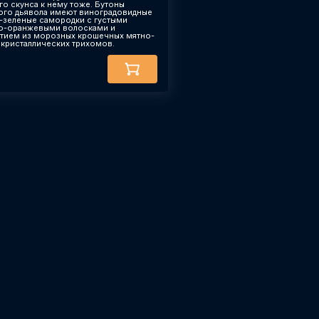
го скунса к нему тоже. Бутоны
ого дьявола имеют виноградовидные
-зеленые самородки с густыми
о-оранжевыми волосками и
тием из морозных крошечных мятно-
 кристаллических трихомов.