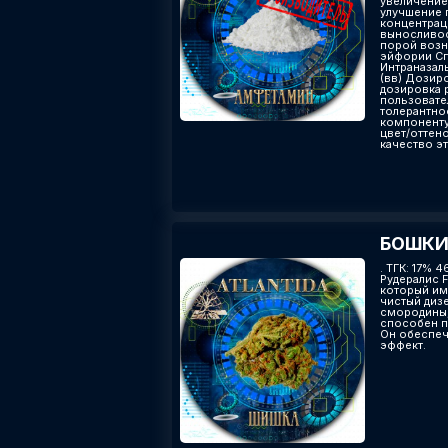
увеличение
улучшение 
концентрац
выносливос
порой возн
эйфории Сп
Интраназал
(вв) Дозиро
дозировка 
пользовате
толерантно
компоненту
цвет/оттено
качество эт
БОШКИ 
. ТГК: 17% 
Рудералис F
который име
чистый диз
смородины,
способен п
Он обеспеч
эффект.