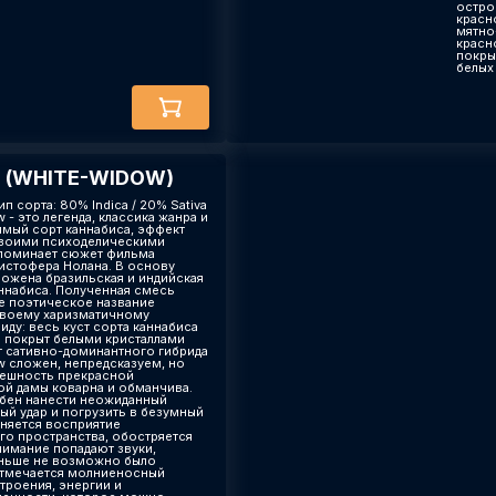
остро
красн
мятно
красн
покры
белых
 (WHITE-WIDOW)
ип сорта: 80% Indica / 20% Sativa
 - это легенда, классика жанра и
мый сорт каннабиса, эффект
воими психоделическими
поминает сюжет фильма
истофера Нолана. В основу
ложена бразильская и индийская
аннабиса. Полученная смесь
е поэтическое название
своему харизматичному
ду: весь куст сорта каннабиса
а покрыт белыми кристаллами
т сативно-доминантного гибрида
w сложен, непредсказуем, но
нешность прекрасной
й дамы коварна и обманчива.
бен нанести неожиданный
ый удар и погрузить в безумный
еняется восприятие
о пространства, обостряется
нимание попадают звуки,
ньше не возможно было
Отмечается молниеносный
троения, энергии и