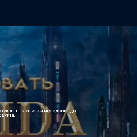
отиков, от кокаина и мефедрона до
одукта.