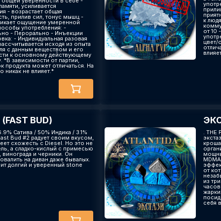
 общей уверенности в себе -
употр
памяти, усиливается
прили
ия - возрастает общая
прият
ть, прилив сил, тонус мышц -
к люд
икает ощущение умеренной
комму
особы употребления: -
от 10 
ьно - Перорально - Инъекции
употр
вка: - Индивидуальная разовая
цвет/
рассчитывается исходя из опыта
отлича
ля с данным веществом и его
влияет
сти к основному действующему
. *В зависимости от партии,
к продукта может отличаться. На
о никак не влияет.*
(FAST BUD)
ЭКС
46.9% Сатива / 50% Индика / 3.1%
. THE
ast Bud #2 радует своим вкусом,
экста
ет схожесть с Diesel. Но это не
кроша
ель, а сладко-кислый с примесью
орган
 винограда и черники. Он
мощны
овалить на диван даже бывалых.
MDMA(
ит долгий и уверенный stone
эффек
от ко
незаб
из тр
часов
жарких
посид
себя 