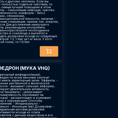
сть к другому человеку. Если вы
е полностью отдаться чувствам, то
самый лучший помощник в этом.
ты: - Сильнейшая эйфория, чувство
абленности, комфорта - Тяга к
ию, сближению,
эмоциональной близости, эмпатия -
нная стимуляция, прилив сил, энергии,
сти Для достижения наилучшего
та, рекомендуем употреблять
ально(растворите необходимое
ество в соке/воде и выпейте) и
дать дозировки исходя из следующих
тров: 1.2, 1.4мг на 1 кг веса. У кого
й толер, то 1.5/2мг.
ЕДРОН (МУКА VHQ)
ораторный мефедрон(мука),
веден по всем канонам синтеза!
 иметь характерный запах. Эффекты: -
ение умственной и физической
ности - вызывает сильную эйфорию,
лирует двигательную активность
ся танцевать) - увеличивает
никативность (пробивает на
воры) - раскрепощает и усиливает
ию к окружающим Способы
ебления: - Интраназально -
ально - Инъекции (вв) Дозировка: -
идуальная разовая дозировка
итывается исходя из опыта
ователя с данным веществом и его