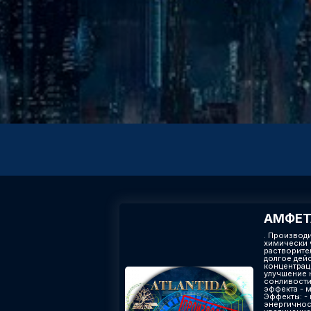
АМФЕ
. Производ
химически 
растворите
долгое дей
концентрац
улучшение 
сонливости 
эффекта - 
Эффекты​: 
энергичнос