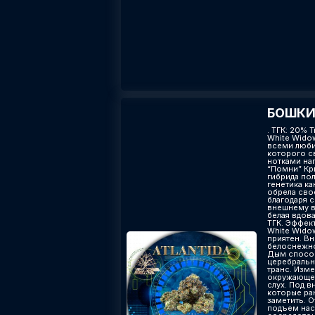
БОШКИ
. ТГК: 20% Т
White Widow
всеми люби
которого с
нотками на
“Помни” Кр
гибрида по
генетика к
обрела сво
благодаря 
внешнему ви
белая вдов
ТГК. Эффек
White Wido
приятен. В
белоснежно
Дым спосо
церебральн
транс. Изм
окружающег
слух. Под в
которые ра
заметить. 
подъем нас