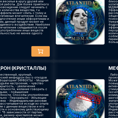
я веселья в кругу друзей или
близо
ой работы. Для более приятного
хотит
овождения следует начинать с
МДМА 
количества вещества, т.к.
Эффек
эффекта может сбить с толку и
рассл
гативные впечатления. Если вы
общен
едпочтение иным эйфоретикам и
психо
ам, данный продукт может не
Умере
идаемого воздействия. Наиболее
бодро
печатление складывается после
эффек
 употреблении иных веществ
перор
льностью не менее одного
колич
соблю
параме
большо
РОН (КРИСТАЛЛЫ)
МЕФ
чественный, крупный,
. Лаб
еский мефедрон без о отходов
произ
аборатории! ЭФФЕКТЫ: - Мощная
Может
одъём настроения; - чувство
повыш
крытость; - увеличение
актив
ельности, желание говорить с
стиму
дьми; - повышение
(хочет
бности. Способы употребления:
комму
ально - Перорально - Инъекции
разго
вка: - Индивидуальная разовая
эмпат
рассчитывается исходя из опыта
употр
ля с данным веществом и его
Перор
сти к основному действующему
Индив
. *В зависимости от партии,
рассч
ок, размер кристаллов может
польз