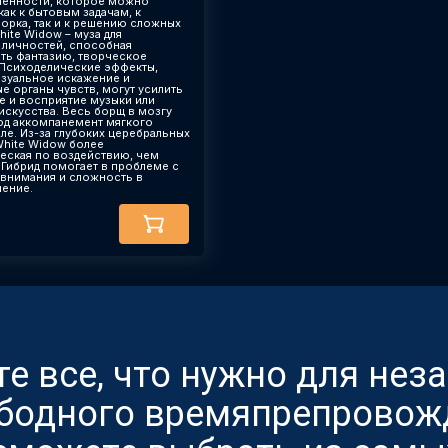
енности, которое можно
ак к бытовым задачам, к
борка, так и к решению сложных
ite Widow – муза для
 личностей, способная
ть фантазию, творческое
Психоделические эффекты,
визуальное искажение и
е органы чувств, могут усилить
е и восприятие музыки или
искусства. Весь борщ в мозгу
од аккомпанемент мягкого
еле. Из-за глубоких церебральных
hite Widow более
еская по воздействию, чем
 Гибрид помогает в проблеме с
внимания и сложность в
ение.
ете все, что нужно для не
ободного времяпрепровож